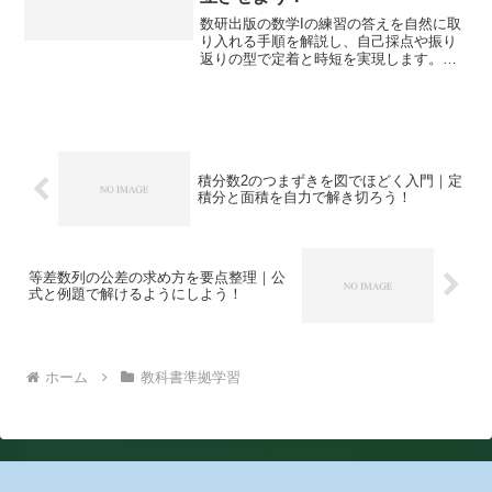
数研出版の数学Iの練習の答えを自然に取
り入れる手順を解説し、自己採点や振り
返りの型で定着と時短を実現します。過
不足なく頼りすぎずに成果を出す学習設
計を提案します。
積分数2のつまずきを図でほどく入門｜定
積分と面積を自力で解き切ろう！
等差数列の公差の求め方を要点整理｜公
式と例題で解けるようにしよう！
ホーム
教科書準拠学習