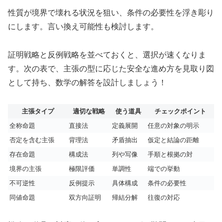
性質が境界で壊れる状況を狙い、条件の必要性を浮き彫り
にします。言い換え可能性も検討します。
証明戦略と反例戦略を並べておくと、選択が速くなりま
す。次の表で、主張の型に応じた安全な進め方を見取り図
として持ち、数学の解答を設計しましょう！
主張タイプ
適切な戦略
使う道具
チェックポイント
全称命題
直接法
定義展開
任意の対象の明示
否定を含む主張
背理法
矛盾抽出
仮定と結論の距離
存在命題
構成法
列や写像
手順と根拠の対
境界の主張
極限評価
単調性
端での挙動
不可逆性
反例提示
具体構成
条件の必要性
同値命題
双方向証明
帰結分解
往復の対応