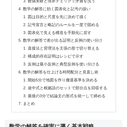
数値実験と境界チェックで矛盾を洗う
数学の解答に効く図表化と記号の扱い
図は目的と尺度を先に決めて描く
記号宣言と略記のルールを一度で固める
図表化で見える構造を手順化に戻す
数学の解答で差が出る証明と反例の使い分け
直接法と背理法を主張の形で切り替える
構成的存在証明はレシピで示す
反例は最小反例と典型反例を使い分ける
数学の解答を仕上げる時間配分と見直し術
開始5分で地図を作り撤退基準を決める
途中式と根拠語のセットで部分点を回収する
最後の3分で結論文の形式を統一して締める
まとめ
数学の解答を確実に導く基本戦略