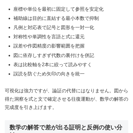
座標や単位を最初に固定して参照を安定化
補助線は目的に直結する最小本数で抑制
凡例と対応表で記号と図形を一対一化
対称性や単調性を言語と式に還元
誤差や作図精度の影響範囲を把握
図に依存しすぎず代数の裏付けを併記
表は比較軸を2本に絞って読みやすく
誤読を防ぐため矢印の向きを統一
可視化は強力ですが、論証の代替にはなりません。図から
得た洞察を式と文で確定させる往復運動が、数学の解答の
完成度を引き上げます。
数学の解答で差が出る証明と反例の使い分