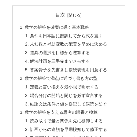
目次
数学の解答を確実に導く基本戦略
条件を日本語に翻訳してから式を置く
未知数と補助変数の配置を早めに決める
道具の選択を目標から逆算する
解法計画を三手先までメモする
答案骨子を先書きし接続表現を用意する
数学の解答で満点に近づく書き方の型
定義と言い換えを最小限で明示する
場合分けの開始と閉じを必ず宣言する
結論文は条件と値を併記して誤読を防ぐ
数学の解答を支える思考の順番と検算
読み取りで量と関係を先に棚卸しする
計画からの逸脱を早期検知して修正する