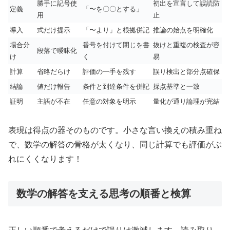
勝手に記号使
初出を宣言して誤読防
定義
「〜を〇〇とする」
用
止
導入
式だけ提示
「〜より」と根拠併記
推論の始点を明確化
場合分
番号を付けて閉じを書
抜けと重複の検査が容
段落で曖昧化
け
く
易
計算
省略だらけ
評価の一手を残す
誤り検出と部分点確保
結論
値だけ報告
条件と到達条件を併記
採点基準と一致
証明
主語が不在
任意の対象を明示
量化が通り論理が完結
表現は得点の器そのものです。小さな言い換えの積み重ね
で、数学の解答の骨格が太くなり、同じ計算でも評価がぶ
れにくくなります！
数学の解答を支える思考の順番と検算