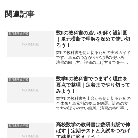
関連記事
数IIの教科書の迷いを解く設計図
教科書準拠学習
｜単元横断で理解を深めて使い切
ろう！
数IIの教科書を使い切るための実践ガイド
です。単元のつながりや定理の使い所、
演習の回し方、評価の上げ方までを一気
通貫で整理し、授業と家庭学習を往復さ
せて理解を定着させます。
数学IIの教科書でつまずく理由を
教科書準拠学習
要点で整理｜定着までやり切って
みよう！
数学IIの教科書を土台から使い切るための
全体像と単元別の要点を網羅。計画の立
て方や誤りやすい箇所、演習の移行手順
までを独自の手順で解説し、定着と得点
力の両立を実現します。
高校数学の教科書は数研出版で伸
教科書準拠学習
ばす｜定期テストと入試をつなげ
て結果に変えよう！