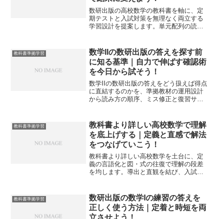
数研出版の高校数学の教科書を軸に、定
期テストと入試対策を無理なく両立する
学習設計を提案します。単元配列の読み
解き方から演習ループ、併用教材や評価
基準までを一気通貫で解説します。
数学IIの数研出版の答えを探す前
教科書準拠学習
に知る基準｜自力で伸ばす確認術
を今日から試そう！
数学IIの数研出版の答えをどう扱えば得点
に直結するのかを、準拠教材の運用設計
から読み方の順序、ミス修正と復習サイ
クルまで一気通貫で解説します。明日の
演習にそのまま適用できます。
教科書より詳しい高校数学で理解
教科書準拠学習
を底上げする｜定義と直感で解法
をつなげていこう！
教科書より詳しい高校数学を土台に、定
義の言語化と図・式の往復で理解の段差
を均します。導出と直観を結び、入試ま
で見通す学習設計で迷いの原因を可視化
します。
数研出版の数学Iの練習の答えを
教科書準拠学習
正しく使う方法｜定着と時短を両
立させよう！