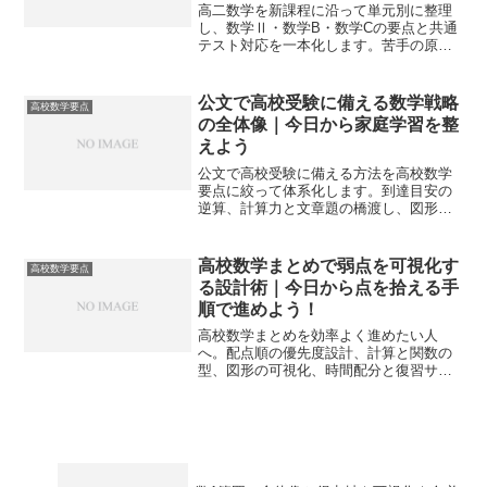
高二数学を新課程に沿って単元別に整理
し、数学Ⅱ・数学B・数学Cの要点と共通
テスト対応を一本化します。苦手の原因
特定から演習計画、時間配分まで実践手
順で迷いを減らし得点を底上げできま
す。
公文で高校受験に備える数学戦略
高校数学要点
の全体像｜今日から家庭学習を整
えよう
公文で高校受験に備える方法を高校数学
要点に絞って体系化します。到達目安の
逆算、計算力と文章題の橋渡し、図形証
明の作法、計画と直前ルーティンまで実
践手順で示し、家庭学習を効率化しま
す。
高校数学まとめで弱点を可視化す
高校数学要点
る設計術｜今日から点を拾える手
順で進めよう！
高校数学まとめを効率よく進めたい人
へ。配点順の優先度設計、計算と関数の
型、図形の可視化、時間配分と復習サイ
クルまで一冊化し、今日から得点が積み
上がる学習手順を示します。