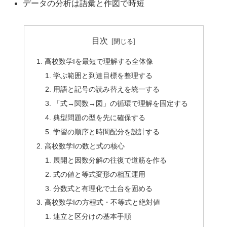
データの分析は語彙と作図で時短
目次
高校数学Iを最短で理解する全体像
学ぶ範囲と到達目標を整理する
用語と記号の読み替えを統一する
「式→関数→図」の循環で理解を固定する
典型問題の型を先に確保する
学習の順序と時間配分を設計する
高校数学Iの数と式の核心
展開と因数分解の往復で道筋を作る
式の値と等式変形の相互運用
分数式と有理化で土台を固める
高校数学Iの方程式・不等式と絶対値
連立と区分けの基本手順