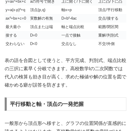
y=ax²+bx+c
aの符号で開き
上に開く/下に開く
上に凸/下に凸
y=a(x-p)²+q
頂点(p,q)
軸x=p
頂点/平行移動
ax²+bx+c=0
実数解の有無
D=b²-4ac
交点/接する
最大最小
頂点または端
軸と端点比較
範囲/閉区間
接する
D=0
一点で接触
重解/判別式
交わらない
D<0
交点なし
不交/外側
表の語を合図として使うと、平方完成、判別式、端点比較
の三択に素早く分岐できます。高校数学Iの二次関数では
代入の検算も効き目が高く、求めた極値や解の位置を図で
確かめる癖が誤答を防ぎます。
平行移動と軸・頂点の一発把握
一般形から頂点形へ移すと、グラフの位置関係が直感的に