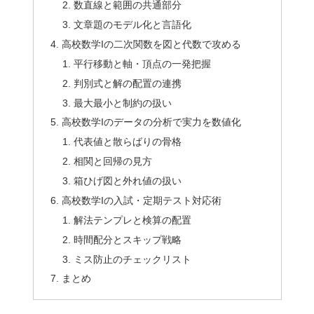
数直線と範囲の共通部分
文章題のモデル化と言語化
高校数学Iの二次関数を図と代数で攻める
平行移動と軸・頂点の一発把握
判別式と解の配置の連携
最大最小と制約の扱い
高校数学Iのデータの分析で実力を数値化
代表値と散らばりの骨格
相関と回帰の見方
箱ひげ図と外れ値の扱い
高校数学Iの入試・定期テスト対応術
解法テンプレと検算の配置
時間配分とスキップ戦略
ミス防止のチェックリスト
まとめ