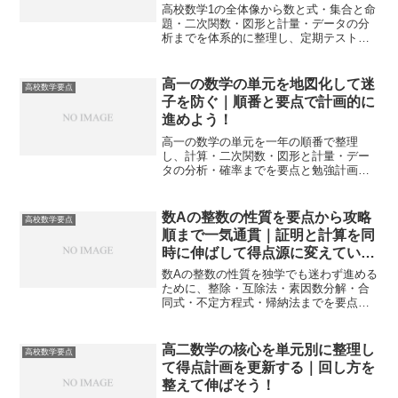
高校数学1の全体像から数と式・集合と命
題・二次関数・図形と計量・データの分
析までを体系的に整理し、定期テストと
入試で点に直結する考え方と手順を身に
つけます。
高一の数学の単元を地図化して迷
高校数学要点
子を防ぐ｜順番と要点で計画的に
進めよう！
高一の数学の単元を一年の順番で整理
し、計算・二次関数・図形と計量・デー
タの分析・確率までを要点と勉強計画で
関連づけます。今日から実戦で使える学
習手順とチェック表で迷いを減らしま
す。
数Aの整数の性質を要点から攻略
高校数学要点
順まで一気通貫｜証明と計算を同
時に伸ばして得点源に変えていこ
う！
数Aの整数の性質を独学でも迷わず進める
ために、整除・互除法・素因数分解・合
同式・不定方程式・帰納法までを要点と
攻略順で体系化します。証明と計算の往
復で定着し、実戦での判断が速くなる構
成です。
高二数学の核心を単元別に整理し
高校数学要点
て得点計画を更新する｜回し方を
整えて伸ばそう！