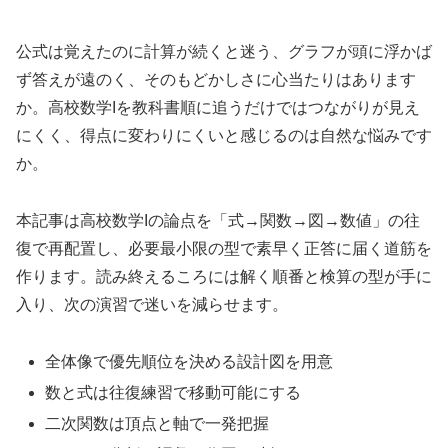
公式は覚えたのに計算が続くと迷う、グラフが頭に浮かば
ず答えが遠のく、そのもどかしさに心当たりはあります
か。高校数学Iを教科書順に追うだけではつながりが見え
にくく、得点に変わりにくいと感じるのは自然な悩みです
か。
本記事は高校数学Iの論点を「式→関数→図→数値」の往
復で再配置し、必要最小限の型で素早く正答に届く道筋を
作ります。読み終えるころには解く順番と検算の型が手に
入り、次の演習で迷いを減らせます。
全体像で優先順位を決める設計図を用意
数と式は往復練習で移動可能にする
二次関数は頂点と軸で一発把握