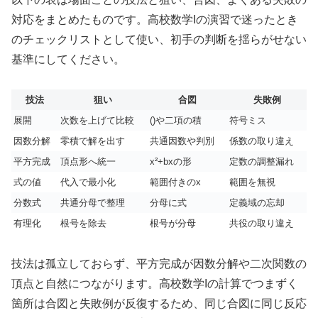
対応をまとめたものです。高校数学Iの演習で迷ったとき
のチェックリストとして使い、初手の判断を揺らがせない
基準にしてください。
技法
狙い
合図
失敗例
展開
次数を上げて比較
()や二項の積
符号ミス
因数分解
零積で解を出す
共通因数や判別
係数の取り違え
平方完成
頂点形へ統一
x²+bxの形
定数の調整漏れ
式の値
代入で最小化
範囲付きのx
範囲を無視
分数式
共通分母で整理
分母に式
定義域の忘却
有理化
根号を除去
根号が分母
共役の取り違え
技法は孤立しておらず、平方完成が因数分解や二次関数の
頂点と自然につながります。高校数学Iの計算でつまずく
箇所は合図と失敗例が反復するため、同じ合図に同じ反応