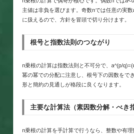
n乗根の計算で偶奇が核心です。偶数nではa<
主値は非負を選びます。奇数nでは任意の実数
に扱えるので、方針を冒頭で切り分けます。
根号と指数法則のつながり
n乗根の計算は指数法則と不可分で、a^(p/q)
冪の冪での分配に注意し、根号下の因数をで
形と簡約の見通しが格段に良くなります。
主要な計算法（素因数分解・べき
n乗根の計算を手計算で行うなら、整数や有理