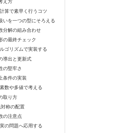
考え方
手計算で素早く行うコツ
扱いを一つの型にそろえる
数分解の組み合わせ
形の最終チェック
アルゴリズムで実装する
の導出と更新式
性の堅牢さ
止条件の実装
複素数や多値で考える
の取り方
転対称の配置
数の注意点
現実の問題へ応用する