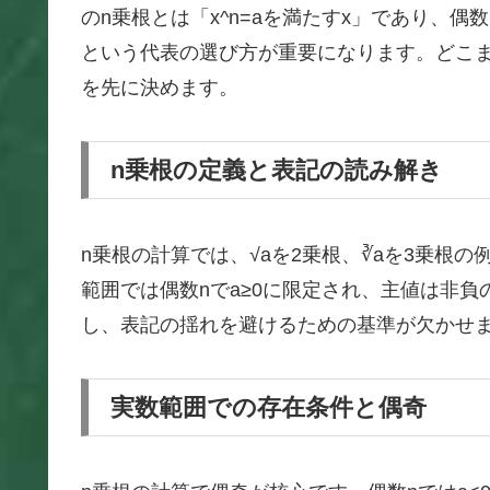
のn乗根とは「x^n=aを満たすx」であり、
という代表の選び方が重要になります。どこ
を先に決めます。
n乗根の定義と表記の読み解き
n乗根の計算では、√aを2乗根、∛aを3乗根の例
範囲では偶数nでa≥0に限定され、主値は非負
し、表記の揺れを避けるための基準が欠かせ
実数範囲での存在条件と偶奇