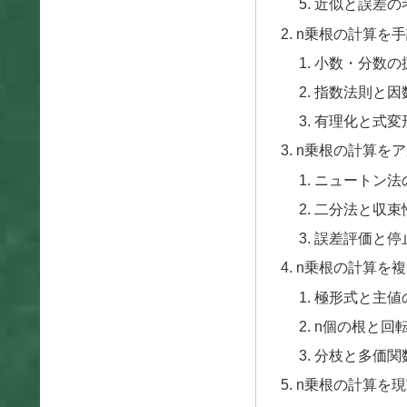
近似と誤差の
n乗根の計算を
小数・分数の
指数法則と因
有理化と式変
n乗根の計算を
ニュートン法
二分法と収束
誤差評価と停
n乗根の計算を
極形式と主値
n個の根と回
分枝と多価関
n乗根の計算を