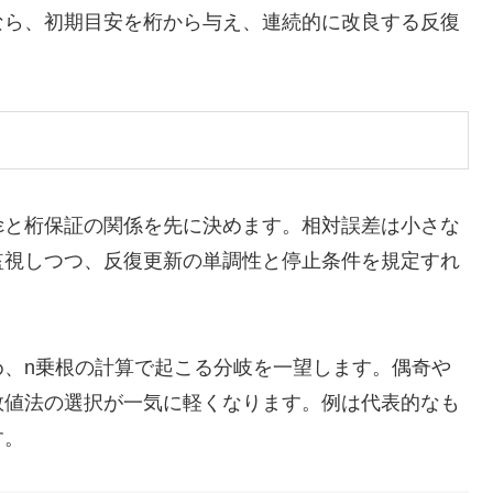
なら、初期目安を桁から与え、連続的に改良する反復
εと桁保証の関係を先に決めます。相対誤差は小さな
監視しつつ、反復更新の単調性と停止条件を規定すれ
め、n乗根の計算で起こる分岐を一望します。偶奇や
数値法の選択が一気に軽くなります。例は代表的なも
す。