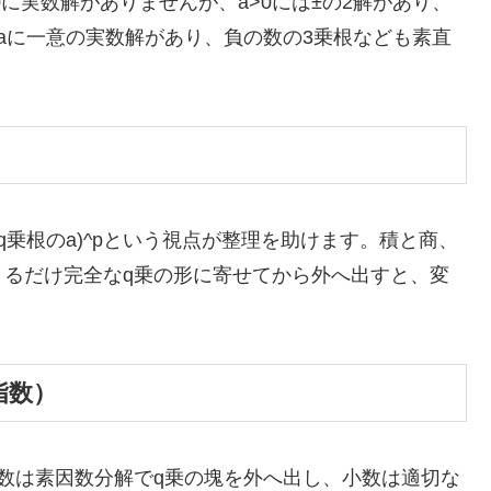
0に実数解がありませんが、a>0には±の2解があり、
aに一意の実数解があり、負の数の3乗根なども素直
=(q乗根のa)^pという視点が整理を助けます。積と商、
きるだけ完全なq乗の形に寄せてから外へ出すと、変
指数）
数は素因数分解でq乗の塊を外へ出し、小数は適切な