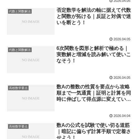
2026.04.05
否定数学を解法の軸に据えて代数
代数と関数解法
と関数が拓ける｜反証と対偶で迷
いを断とう！
2026.04.05
6次関数を図形と解析で極める｜
代数と関数解法
実数解と増減を読み解いて使いこ
なそう！
2026.04.05
数Aの整数の性質を要点から攻略
高校数学要点
順まで一気通貫｜証明と計算を同
時に伸ばして得点源に変えていこ
う！
2026.04.04
数Aの公式を試験で使い切る道筋
高校数学要点
｜暗記に偏らず計算手順で定着さ
せよう！