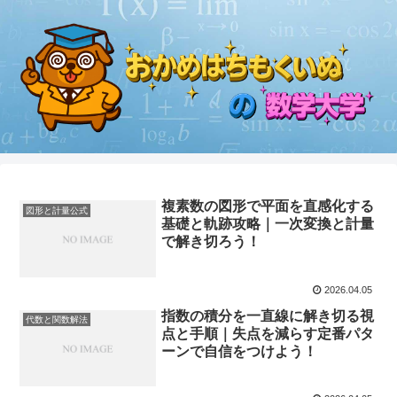
複素数の図形で平面を直感化する
図形と計量公式
基礎と軌跡攻略｜一次変換と計量
で解き切ろう！
2026.04.05
指数の積分を一直線に解き切る視
代数と関数解法
点と手順｜失点を減らす定番パタ
ーンで自信をつけよう！