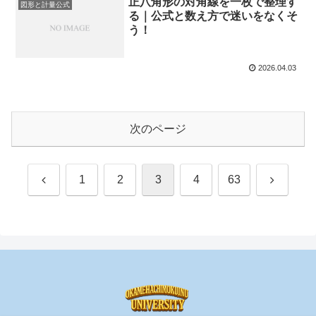
正八角形の対角線を一枚で整理す
図形と計量公式
る｜公式と数え方で迷いをなくそ
う！
2026.04.03
次のページ
前
次
1
2
3
4
63
へ
へ