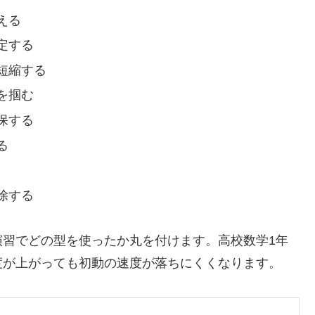
える
定する
短縮する
を掴む
保する
る
除する
演習でどの型を使ったか丸を付けます。高校数学1年
度が上がっても初動の速度が落ちにくくなります。