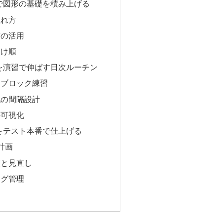
で図形の基礎を積み上げる
入れ方
質の活用
分け順
を演習で伸ばす日次ルーチン
くブロック練習
戦の間隔設計
の可視化
をテスト本番で仕上げる
計画
順と見直し
ログ管理