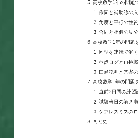
高校数学1年の問題
作図と補助線の
角度と平行の性
合同と相似の見
高校数学1年の問題
同型を連続で解
弱点ログと再挑
口頭説明と答案
高校数学1年の問題
直前3日間の練習
試験当日の解き
ケアレスミスの
まとめ