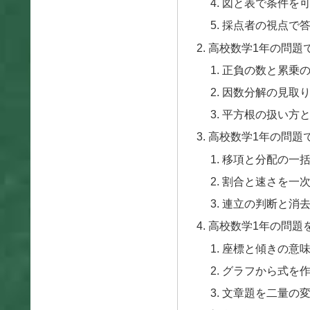
図と表で条件を
採点者の視点で
高校数学1年の問題
正負の数と累乗
因数分解の見取
平方根の扱い方
高校数学1年の問題
移項と分配の一
割合と速さを一
連立の判断と消
高校数学1年の問題を
座標と傾きの意
グラフから式を
文章題を二量の