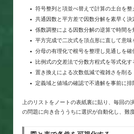
符号整列と項並べ替えで計算の土台を整
共通因数と平方差で因数分解を素早く決
係数調整による因数分解の逆算で時間を
平方完成で二次式を頂点形に直して意味
分母の有理化で根号を整理し見通しを確
比例式の交差法で分数方程式を等式化す
置き換えによる次数低減で複雑さを削る
定義域と値域の確認で不適解を事前に排
上のリストをノートの表紙裏に貼り、毎回の
の問題に向き合ううちに選択が自動化し、難