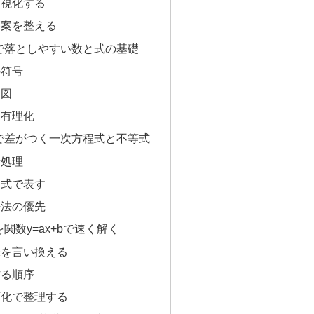
可視化する
答案を整える
で落としやすい数と式の基礎
の符号
り図
と有理化
で差がつく一次方程式と不等式
括処理
次式で表す
去法の優先
関数y=ax+bで速く解く
味を言い換える
作る順序
変化で整理する