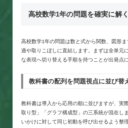
高校数学1年の問題を確実に解
高校数学1年の問題は数と式から関数、図形
過や取りこぼしに直結します。まずは全単元
な表現へ切り替える手順を持つことが出発点
教科書の配列を問題視点に並び替
教科書は導入から応用の順に並びますが、実
取り型」「グラフ構成型」の三系統が混在し
いかけに対して同じ初動を呼び出せるよう整