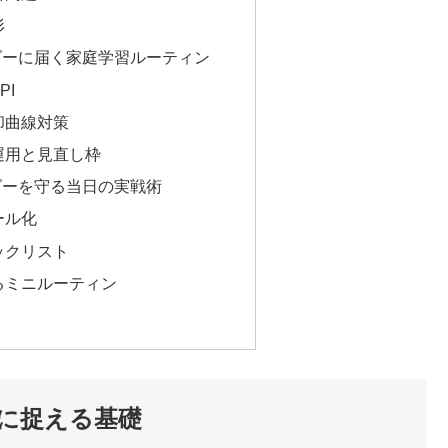
形
ダーに届く家庭学習ルーティン
PI
却曲線対策
運用と見直し枠
ダーを守る当日の実戦術
ール化
ックリスト
るミニルーティン
に捉える基礎