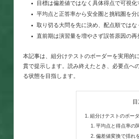
目標は偏差値ではなく具体得点で可視化
平均点と正答率から安全圏と挑戦圏を分
取り切る大問を先に決め、配点順ではな
直前期は演習量を増やさず誤答原因の再
本記事は、組分けテストのボーダーを実用的
貫で提示します。読み終えたとき、必要点へ
る状態を目指します。
目
組分けテストのボー
平均点と得点率の
偏差値変換で揺れ