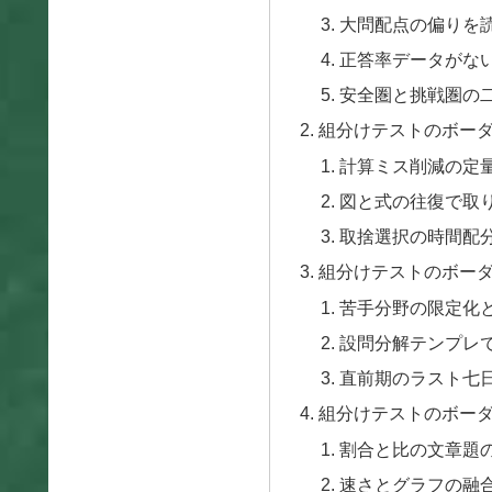
大問配点の偏りを
正答率データがな
安全圏と挑戦圏の
組分けテストのボー
計算ミス削減の定
図と式の往復で取
取捨選択の時間配
組分けテストのボー
苦手分野の限定化
設問分解テンプレ
直前期のラスト七
組分けテストのボー
割合と比の文章題
速さとグラフの融