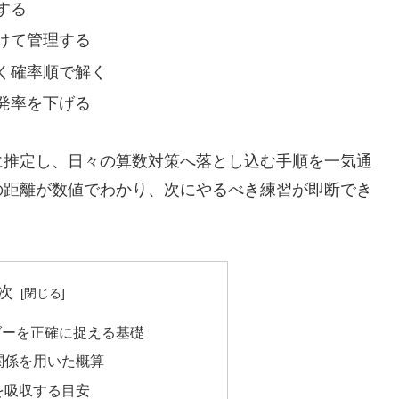
する
けて管理する
く確率順で解く
発率を下げる
に推定し、日々の算数対策へ落とし込む手順を一気通
の距離が数値でわかり、次にやるべき練習が即断でき
次
ダーを正確に捉える基礎
関係を用いた概算
を吸収する目安