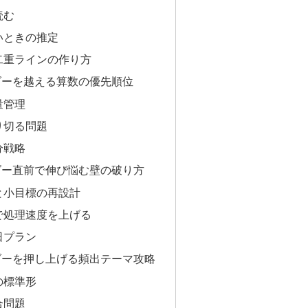
読む
いときの推定
二重ラインの作り方
ダーを越える算数の優先順位
量管理
り切る問題
分戦略
ダー直前で伸び悩む壁の破り方
と小目標の再設計
で処理速度を上げる
日プラン
ダーを押し上げる頻出テーマ攻略
の標準形
合問題