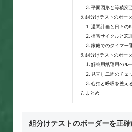
平面図形と等積変
組分けテストのボー
週間計画と日々のK
復習サイクルと忘
家庭でのタイマー
組分けテストのボー
解答用紙運用のル
見直し二周のチェ
心拍と呼吸を整え
まとめ
組分けテストのボーダーを正確