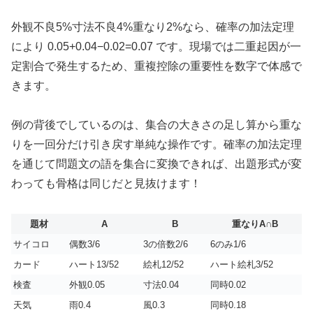
外観不良5%寸法不良4%重なり2%なら、確率の加法定理
により 0.05+0.04−0.02=0.07 です。現場では二重起因が一
定割合で発生するため、重複控除の重要性を数字で体感で
きます。
例の背後でしているのは、集合の大きさの足し算から重な
りを一回分だけ引き戻す単純な操作です。確率の加法定理
を通じて問題文の語を集合に変換できれば、出題形式が変
わっても骨格は同じだと見抜けます！
題材
A
B
重なりA∩B
サイコロ
偶数3/6
3の倍数2/6
6のみ1/6
カード
ハート13/52
絵札12/52
ハート絵札3/52
検査
外観0.05
寸法0.04
同時0.02
天気
雨0.4
風0.3
同時0.18