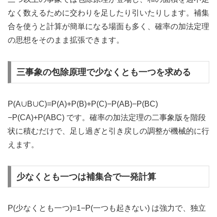
なく数えるために交わりを足したり引いたりします。補集
合を使うと計算が簡単になる場面も多く、確率の加法定理
の思想をそのまま拡張できます。
三事象の包除原理で少なくとも一つを求める
P(A∪B∪C)=P(A)+P(B)+P(C)−P(AB)−P(BC)
−P(CA)+P(ABC) です。確率の加法定理の二事象版を階段
状に積むだけで、足し過ぎと引き戻しの調整が機械的に行
えます。
少なくとも一つは補集合で一発計算
P(少なくとも一つ)=1−P(一つも起きない) は強力で、独立