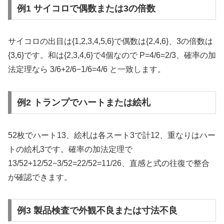
例1 サイコロで偶数または3の倍数
サイコロの出目は{1,2,3,4,5,6}で偶数は{2,4,6}、3の倍数は
{3,6}です。和は{2,3,4,6}で4個なので P=4/6=2/3、確率の加
法定理なら 3/6+2/6−1/6=4/6 と一致します。
例2 トランプでハートまたは絵札
52枚でハート13、絵札は各スート3で計12、重なりはハー
トの絵札3です。確率の加法定理で
13/52+12/52−3/52=22/52=11/26、直感と式の往復で整合
が確認できます。
例3 製品検査で外観不良または寸法不良