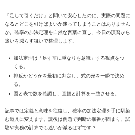
「足して引くだけ」と聞いて安心したのに、実際の問題に
なるとどこを引けばよいか迷ってしまうことはありません
か。確率の加法定理を自然な言葉に直し、今日の演習から
迷いを減らす狙いで整理します。
加法定理は「足す前に重なりを意識」する視点をつ
くる。
排反かどうかを最初に判定し、式の形を一瞬で決め
る。
図と表で数を確認し、直観と計算を一致させる。
記事では定義と意味を往復し、確率の加法定理を手に馴染
む道具に変えます。読後は例題で判断の順番が固まり、試
験や実務の計算でも迷いが減るはずです？