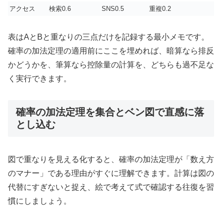
アクセス
検索0.6
SNS0.5
重複0.2
表はAとBと重なりの三点だけを記録する最小メモです。
確率の加法定理の適用前にここを埋めれば、暗算なら排反
かどうかを、筆算なら控除量の計算を、どちらも過不足な
く実行できます。
確率の加法定理を集合とベン図で直感に落
とし込む
図で重なりを見える化すると、確率の加法定理が「数え方
のマナー」である理由がすぐに理解できます。計算は図の
代替にすぎないと捉え、絵で考えて式で確認する往復を習
慣にしましょう。