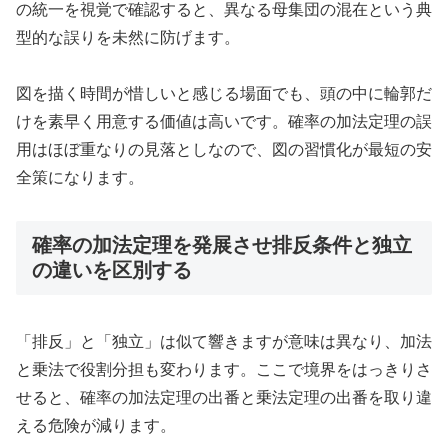
の統一を視覚で確認すると、異なる母集団の混在という典
型的な誤りを未然に防げます。
図を描く時間が惜しいと感じる場面でも、頭の中に輪郭だ
けを素早く用意する価値は高いです。確率の加法定理の誤
用はほぼ重なりの見落としなので、図の習慣化が最短の安
全策になります。
確率の加法定理を発展させ排反条件と独立
の違いを区別する
「排反」と「独立」は似て響きますが意味は異なり、加法
と乗法で役割分担も変わります。ここで境界をはっきりさ
せると、確率の加法定理の出番と乗法定理の出番を取り違
える危険が減ります。