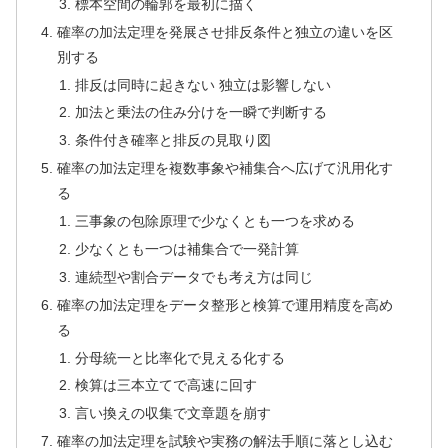
標本空間の輪郭を最初に描く
確率の加法定理を発展させ排反条件と独立の違いを区
別する
排反は同時に起きない 独立は影響しない
加法と乗法の住み分けを一瞬で判断する
条件付き確率と排反の見取り図
確率の加法定理を複数事象や補集合へ広げて汎用化す
る
三事象の包除原理で少なくとも一つを求める
少なくとも一つは補集合で一発計算
連続型や割合データでも考え方は同じ
確率の加法定理をデータ整形と検算で運用精度を高め
る
分母統一と比率化で見える化する
検算は三本立てで高速に回す
言い換えの収集で文章題を崩す
確率の加法定理を試験や実務の解法手順に落とし込む