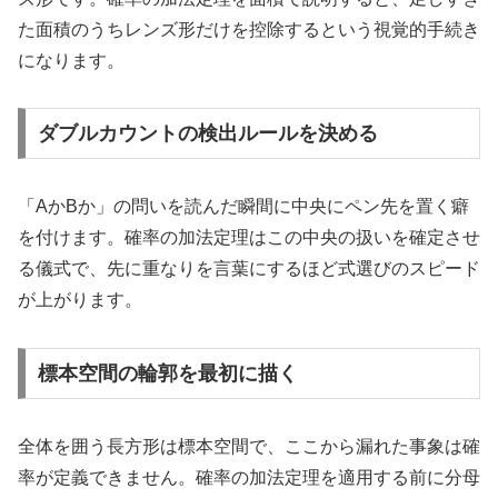
た面積のうちレンズ形だけを控除するという視覚的手続き
になります。
ダブルカウントの検出ルールを決める
「AかBか」の問いを読んだ瞬間に中央にペン先を置く癖
を付けます。確率の加法定理はこの中央の扱いを確定させ
る儀式で、先に重なりを言葉にするほど式選びのスピード
が上がります。
標本空間の輪郭を最初に描く
全体を囲う長方形は標本空間で、ここから漏れた事象は確
率が定義できません。確率の加法定理を適用する前に分母