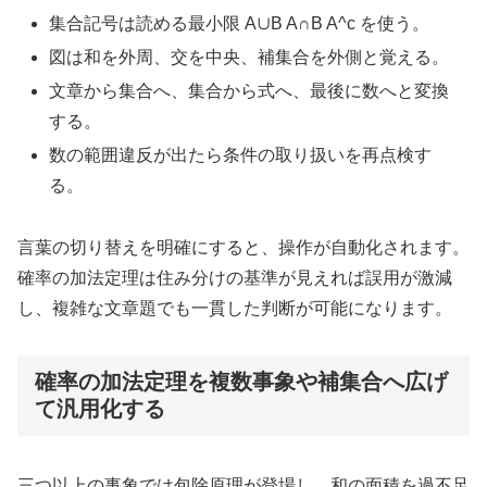
集合記号は読める最小限 A∪B A∩B A^c を使う。
図は和を外周、交を中央、補集合を外側と覚える。
文章から集合へ、集合から式へ、最後に数へと変換
する。
数の範囲違反が出たら条件の取り扱いを再点検す
る。
言葉の切り替えを明確にすると、操作が自動化されます。
確率の加法定理は住み分けの基準が見えれば誤用が激減
し、複雑な文章題でも一貫した判断が可能になります。
確率の加法定理を複数事象や補集合へ広げ
て汎用化する
三つ以上の事象では包除原理が登場し、和の面積を過不足