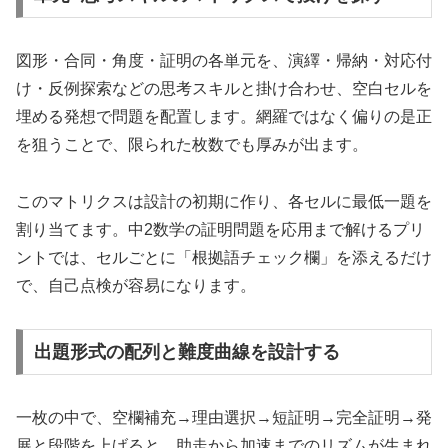
図形・合同・角度・証明の各単元を、演繹・帰納・対応付
け・反例探索などの思考スキルと掛け合わせ、空白セルを
埋める発想で問題を配置します。網羅ではなく偏りの是正
を狙うことで、限られた枚数でも厚みが出ます。
このマトリクスは設計の初期に作り、各セルに最低一題を
割り当てます。中2数学の証明問題を応用まで解けるプリ
ントでは、セルごとに「根拠語チェック欄」を添えるだけ
で、自己点検が容易になります。
出題形式の配列と難度曲線を設計する
一枚の中で、空欄補充→理由選択→短証明→完全証明→発
展と段階を上げると、助走から加速までのリズムが生まれ