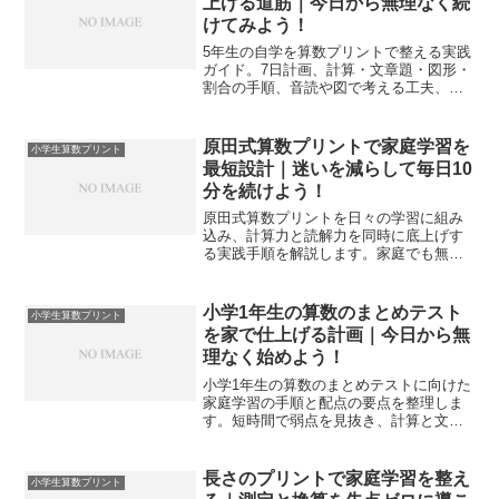
上げる道筋｜今日から無理なく続
けてみよう！
5年生の自学を算数プリントで整える実践
ガイド。7日計画、計算・文章題・図形・
割合の手順、音読や図で考える工夫、レ
ビューと模試運用まで具体化し、家庭で
迷わず力が積み上がります。
原田式算数プリントで家庭学習を
小学生算数プリント
最短設計｜迷いを減らして毎日10
分を続けよう！
原田式算数プリントを日々の学習に組み
込み、計算力と読解力を同時に底上げす
る実践手順を解説します。家庭でも無理
なく回せる設計と声かけで、成果と継続
を両立させます。
小学1年生の算数のまとめテスト
小学生算数プリント
を家で仕上げる計画｜今日から無
理なく始めよう！
小学1年生の算数のまとめテストに向けた
家庭学習の手順と配点の要点を整理しま
す。短時間で弱点を見抜き、計算と文章
題を無理なく仕上げる流れが分かりま
す。
長さのプリントで家庭学習を整え
小学生算数プリント