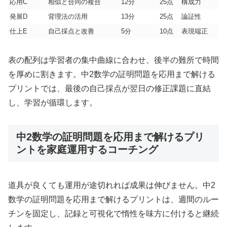
応用C
相似と合同の複合
12分
25点
構成力
発展D
背理法の活用
13分
25点
論証性
仕上E
自己採点と改善
5分
10点
表現端正
表の配列は学習者の集中曲線に合わせ、後半の難所で時間
を厚めに割きます。中2数学の証明問題を応用まで解ける
プリントでは、最後の自己採点が翌日の修正課題に直結
し、学習が循環します。
中2数学の証明問題を応用まで解けるプリ
ントを家庭運用するコーチング
道具が良くても運用が途切れれば成果は伸びません。中2
数学の証明問題を応用まで解けるプリントは、週間のルー
チンを固定し、記録と可視化で惰性を味方に付けると継続