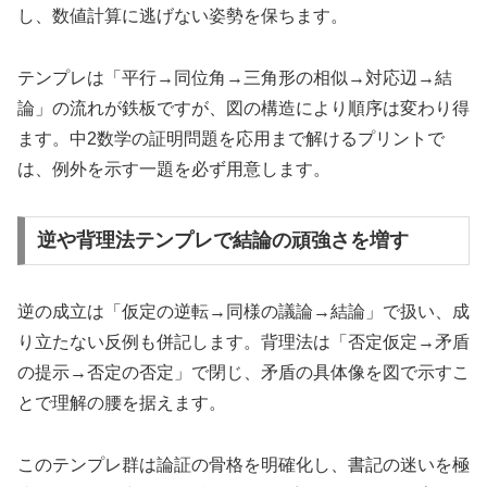
し、数値計算に逃げない姿勢を保ちます。
テンプレは「平行→同位角→三角形の相似→対応辺→結
論」の流れが鉄板ですが、図の構造により順序は変わり得
ます。中2数学の証明問題を応用まで解けるプリントで
は、例外を示す一題を必ず用意します。
逆や背理法テンプレで結論の頑強さを増す
逆の成立は「仮定の逆転→同様の議論→結論」で扱い、成
り立たない反例も併記します。背理法は「否定仮定→矛盾
の提示→否定の否定」で閉じ、矛盾の具体像を図で示すこ
とで理解の腰を据えます。
このテンプレ群は論証の骨格を明確化し、書記の迷いを極