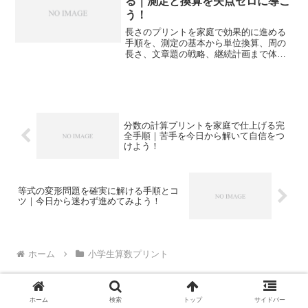
る｜測定と換算を失点ゼロに導こ
う！
長さのプリントを家庭で効果的に進める
手順を、測定の基本から単位換算、周の
長さ、文章題の戦略、継続計画まで体系
化します。つまずきを減らし得点化で伸
びを実感できます。
分数の計算プリントを家庭で仕上げる完
全手順｜苦手を今日から解いて自信をつ
けよう！
等式の変形問題を確実に解ける手順とコ
ツ｜今日から迷わず進めてみよう！
ホーム
小学生算数プリント
ホーム
検索
トップ
サイドバー