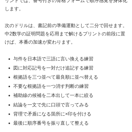
リントでは、番号付きの骨格フォームで順序感覚を身体化
します。
次のドリルは、書記前の準備運動として二分で回せます。
中2数学の証明問題を応用まで解けるプリントの前段に置
けば、本番の加速が変わります。
与件を日本語で三語に言い換える練習
図に対応記号を一対だけ追記する練習
根拠語を三つ並べて最良順に並べ替える
不要な根拠語を一つ消す判断の練習
補助線の候補を二本出して一本に絞る
結論を一文で先に口頭で言ってみる
背理で矛盾になる箇所に×印を付ける
最後に順序番号を振り直して整える