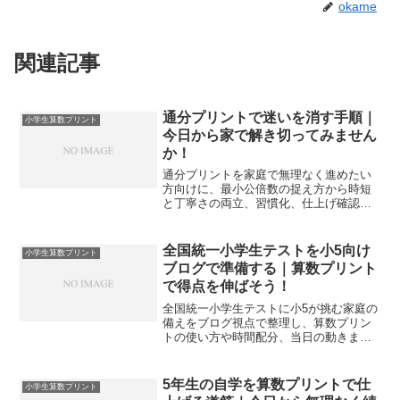
okame
関連記事
通分プリントで迷いを消す手順｜
小学生算数プリント
今日から家で解き切ってみません
か！
通分プリントを家庭で無理なく進めたい
方向けに、最小公倍数の捉え方から時短
と丁寧さの両立、習慣化、仕上げ確認ま
でを体系化します。迷いの原因を言語化
し、具体的な手順と声かけで自力解決力
を育てます。
全国統一小学生テストを小5向け
小学生算数プリント
ブログで準備する｜算数プリント
で得点を伸ばそう！
全国統一小学生テストに小5が挑む家庭の
備えをブログ視点で整理し、算数プリン
トの使い方や時間配分、当日の動きまで
実戦的に解説します。迷いを減らし自信
を持って臨めます。
5年生の自学を算数プリントで仕
小学生算数プリント