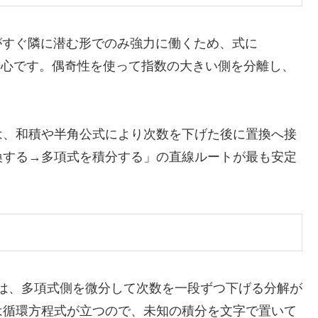
微分がすぐ隣に潜む形でのみ強力に働くため、式に
とが肝心です。偶奇性を使って指数の大きい側を分離し、
は、和積や半角公式により次数を下げた後に置換へ接
換する→多項式を積分する」の直線ルートが最も安定
の形では、多項式側を微分して次数を一段ずつ下げる分解が
は循環方程式が立つので、未知の積分を文字で置いて