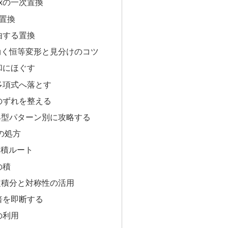
osxの一次置換
能置換
由する置換
効く恒等変形と見分けのコツ
和にほぐす
多項式へ落とす
のずれを整える
典型パターン別に攻略する
x の処方
 の和積ルート
の積
定積分と対称性の活用
倍を即断する
の利用