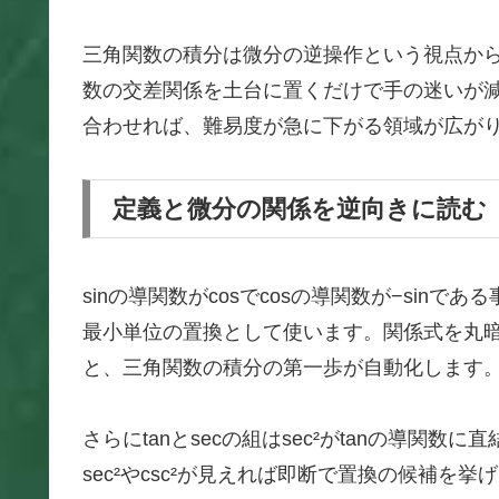
三角関数の積分は微分の逆操作という視点から整
数の交差関係を土台に置くだけで手の迷いが
合わせれば、難易度が急に下がる領域が広が
定義と微分の関係を逆向きに読む
sinの導関数がcosでcosの導関数が−sinである
最小単位の置換として使います。関係式を丸
と、三角関数の積分の第一歩が自動化します
さらにtanとsecの組はsec²がtanの導関数
sec²やcsc²が見えれば即断で置換の候補