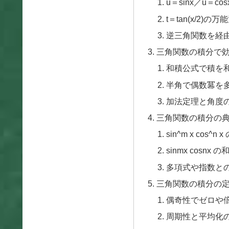
u＝sinx／u＝c
t＝tan(x/2)の万
逆三角関数を経
三角関数の積分で
和積公式で積を
半角で偶数冪を
加法定理と角度
三角関数の積分の
sin^m x cos^n 
sinmx cosnx
多項式や指数と
三角関数の積分の
偶奇性でゼロや
周期性と平均化