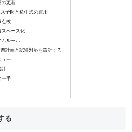
囲の更新
ミス予防と途中式の運用
重点検
省スペース化
マムルール
演習計画と試験対応を設計する
ニュー
設計
の一手
する