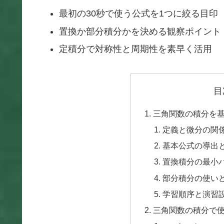
最初の30秒で使う公式を1つに絞る目印
置換か部分積分かを決める観察ポイント
定積分で対称性と周期性を素早く活用
目
三角関数の積分を
定義と微分の関
基本公式の導出
置換積分の最小
部分積分の使い
学習順序と演習
三角関数の積分で