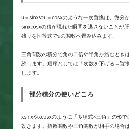
u＝sinxやu＝cosxのような一次置換は、
sinxcosxの積が現れた瞬間を逃さないこ
残りを恒等式でuの関数へ畳み込みます。
三角関数の積分で角の二倍や半角が絡むとき
続します。順序としては「次数を下げる→置
します。
部分積分の使いどころ
xsinxやxcosxのように「多項式×三角」
効きます。指数関数や三角関数が相手の場合