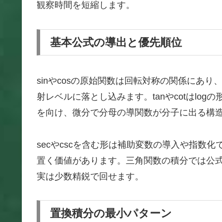
観察時間を短縮します。
基本公式の導出と優先順位
sinやcosの原始関数は回転対称の関係にあ
射レベルに落とし込みます。tanやcotはlog
を向け、微分で分母の導関数が分子に出る構
secやcscを含む形は補助変数の導入や指数
置く価値があります。三角関数の積分では公
実は少数精鋭で回せます。
置換積分の最小パターン