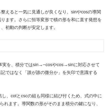
えると一気に見通しが良くなり、sinやcosの導関
減ります。さらに恒等変形で積の形を和に直す発想を
り、初動の判断が安定します。
事実を、積分ではsin→−cosやcos→sinに対応させて
暗記ではなく「誰が誰の微分か」を矢印で意識する
。
に直結し、cotとcscの組も同様に結び付くため、式の中に
を挙げられます。導関数の形がそのまま積分の鍵になり、