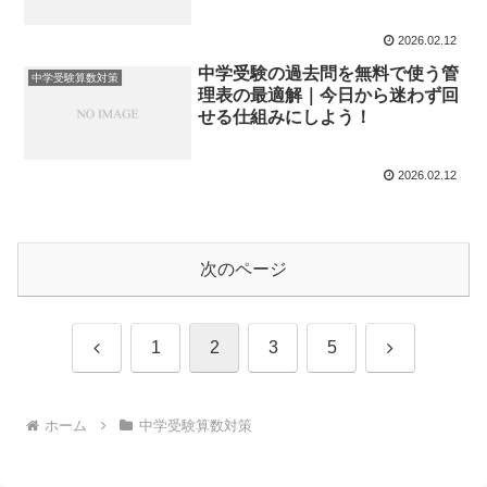
2026.02.12
中学受験の過去問を無料で使う管
中学受験算数対策
理表の最適解｜今日から迷わず回
せる仕組みにしよう！
2026.02.12
次のページ
前
次
1
2
3
5
へ
へ
ホーム
中学受験算数対策