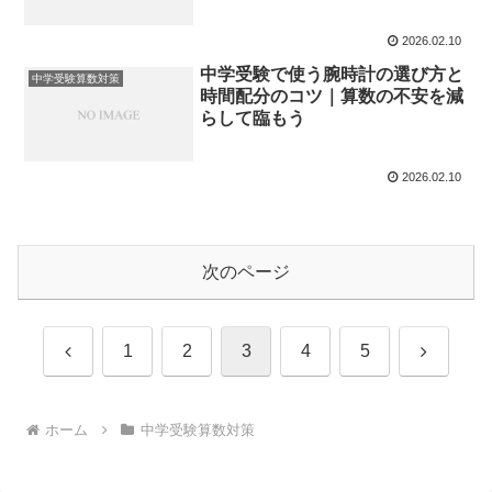
2026.02.10
中学受験で使う腕時計の選び方と
中学受験算数対策
時間配分のコツ｜算数の不安を減
らして臨もう
2026.02.10
次のページ
前
次
1
2
3
4
5
へ
へ
ホーム
中学受験算数対策