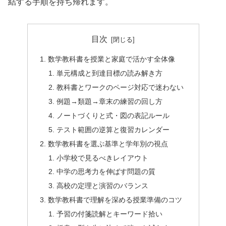
結する手順を持ち帰れます。
目次
数学教科書を授業と家庭で活かす全体像
単元構成と到達目標の読み解き方
教科書とワークのページ対応で迷わない
例題→類題→章末の練習の回し方
ノートづくりと式・図の表記ルール
テスト範囲の逆算と復習カレンダー
数学教科書を選ぶ基準と学年別の視点
小学校で見るべきレイアウト
中学の思考力を伸ばす問題の質
高校の定理と演習のバランス
数学教科書で理解を深める授業準備のコツ
予習の付箋読解とキーワード拾い