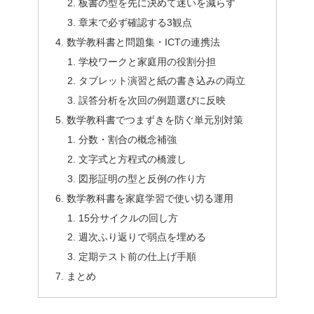
板書の型を先に決めて迷いを減らす
章末で必ず確認する3観点
数学教科書と問題集・ICTの連携法
学校ワークと家庭用の役割分担
タブレット演習と紙の書き込みの両立
誤答分析を次回の例題選びに反映
数学教科書でつまずきを防ぐ単元別対策
分数・割合の概念補強
文字式と方程式の橋渡し
図形証明の型と反例の作り方
数学教科書を家庭学習で使い切る運用
15分サイクルの回し方
週次ふり返りで弱点を埋める
定期テスト前の仕上げ手順
まとめ