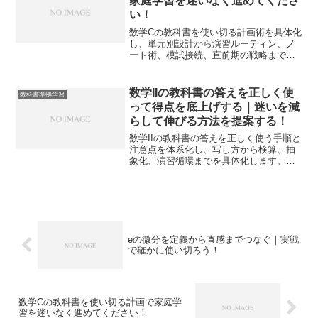
家庭学習を迷いなく進めてくださ
い！
数学Cの教科書を使い切る計画術を具体化
し、単元別設計から演習ルーティン、ノ
ート術、模試接続、直前期の戦略まで一
気通貫で整理します。独学でも迷いを減
らし、得点へ最短でつなげる実践手順を
解説します。
数学IIの教科書の答えを正しく使
教科書準拠学習
って得点を底上げする｜迷いを減
らして伸びる方法を提案する！
数学IIの教科書の答えを正しく使う手順と
注意点を体系化し、写し方から検算、抽
象化、演習循環までを具体化します。自
力で解ける力に変え、定期テストと共通
テストの点へ直結させます。
eの微分を定義から直感までつなぐ｜実戦
で確かに使い切ろう！
数学Cの教科書を使い切る計画で家庭学
習を迷いなく進めてください！