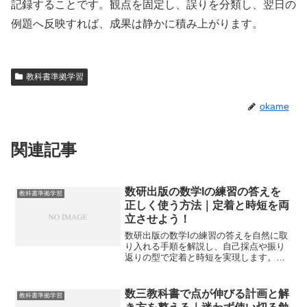
記録することです。観点を固定し、誤りを分類し、翌日の
例題へ反映すれば、成果は静かに積み上がります。
教科書準拠学習
okame
関連記事
数研出版の数学Iの練習の答えを
教科書準拠学習
正しく使う方法｜定着と時短を両
立させよう！
数研出版の数学Iの練習の答えを自然に取
り入れる手順を解説し、自己採点や振り
返りの型で定着と時短を実現します。過
不足なく頼りすぎずに成果を出す学習設
計を提案します。
数三教科書で点が伸びる計画と解
教科書準拠学習