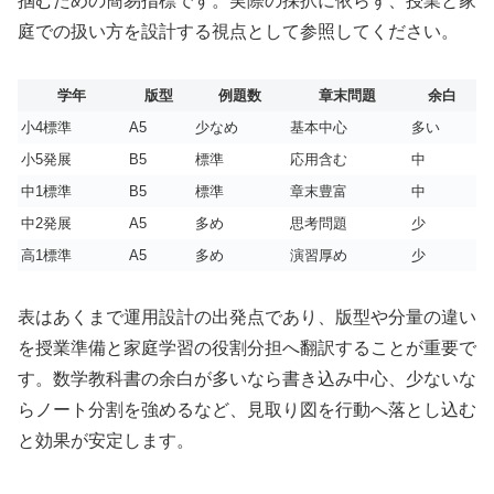
掴むための簡易指標です。実際の採択に依らず、授業と家
庭での扱い方を設計する視点として参照してください。
学年
版型
例題数
章末問題
余白
小4標準
A5
少なめ
基本中心
多い
小5発展
B5
標準
応用含む
中
中1標準
B5
標準
章末豊富
中
中2発展
A5
多め
思考問題
少
高1標準
A5
多め
演習厚め
少
表はあくまで運用設計の出発点であり、版型や分量の違い
を授業準備と家庭学習の役割分担へ翻訳することが重要で
す。数学教科書の余白が多いなら書き込み中心、少ないな
らノート分割を強めるなど、見取り図を行動へ落とし込む
と効果が安定します。