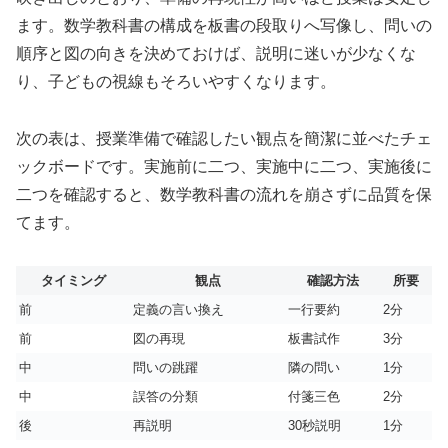
ます。数学教科書の構成を板書の段取りへ写像し、問いの
順序と図の向きを決めておけば、説明に迷いが少なくな
り、子どもの視線もそろいやすくなります。
次の表は、授業準備で確認したい観点を簡潔に並べたチェ
ックボードです。実施前に二つ、実施中に二つ、実施後に
二つを確認すると、数学教科書の流れを崩さずに品質を保
てます。
タイミング
観点
確認方法
所要
前
定義の言い換え
一行要約
2分
前
図の再現
板書試作
3分
中
問いの跳躍
隣の問い
1分
中
誤答の分類
付箋三色
2分
後
再説明
30秒説明
1分