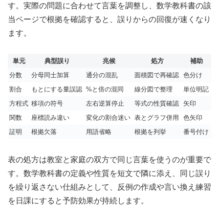
す。実際の問題に合わせて言葉を調整し、数学教科書の該
当ページで根拠を確認すると、誤りからの回復が速くなり
ます。
単元
典型誤り
兆候
処方
補助
分数
分母同士加算
通分の混乱
面積図で再確認
色分け
割合
もとにする量誤認
%と倍の混同
線分図で整理
単位明記
方程式
移項の符号
左右逆算停止
等式の性質確認
矢印
関数
座標読み違い
変化の割合迷い
表とグラフ併用
色矢印
証明
根拠欠落
用語省略
根拠を列挙
番号付け
表の処方は教室と家庭の双方で同じ言葉を使うのが重要で
す。数学教科書の定義や性質を短文で隣に添え、同じ誤り
を繰り返さない仕組みとして、反例の作成や言い換え練習
を日課にすると予防効果が持続します。