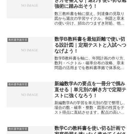
き方を整える｜迷わず使い切る勉
強術に踏み出そう！
数三教科書を軸に据え、到達像の見取り
図から週次の学習サイクル、例題と章末
の使い分け、頻出のつまずき対処、他教
材との接続、入試までの逆算までを一本
化します。自分の手で回せる実戦計画を
持ち帰れます。
数学B教科書を最短距離で使い切
教科書準拠学習
る設計図｜定期テストと入試へつ
なげよう！
数学B教科書を軸に、年間計画の作り方、
数列・ベクトル・確率分布の攻略、章末
問題の活用までを教科書準拠で体系化し
ます。定期テストと入試へ無理なく橋渡
しできる実践手順をまとめます。
新編数学Aの要点を一冊分で掴み
教科書準拠学習
直せる｜単元別の解き方で定期テ
ストに強くなろう！
新編数学Aの学習を単元別の型で整理し、
場合の数・確率・整数・図形の性質をテ
スト得点に直結させます。配点の高い順
で優先し、失点原因を消す運用と復習計
画まで具体化します。
数学Cの教科書を使い切る計画で
教科書準拠学習