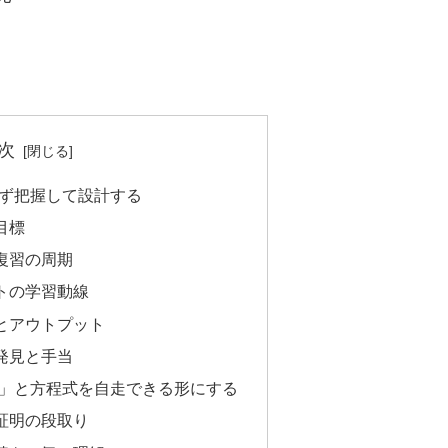
次
まず把握して設計する
目標
復習の周期
トの学習動線
とアウトプット
発見と手当
明」と方程式を自走できる形にする
証明の段取り