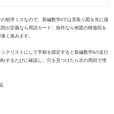
の順序ミスなので、新編数学iiでは見取り図を先に描
原因が定義なら用語カード、操作なら例題の模倣回を
が速く進みます。
ックリストにして手順を固定すると新編数学iiの走行
回転するたびに確認し、穴を見つけたら次の周回で埋
認