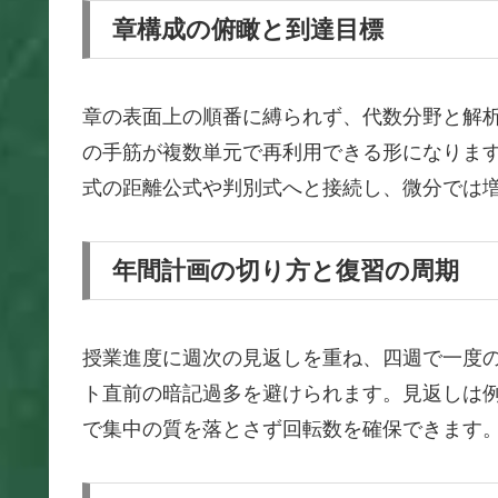
章構成の俯瞰と到達目標
章の表面上の順番に縛られず、代数分野と解析
の手筋が複数単元で再利用できる形になりま
式の距離公式や判別式へと接続し、微分では
年間計画の切り方と復習の周期
授業進度に週次の見返しを重ね、四週で一度の
ト直前の暗記過多を避けられます。見返しは
で集中の質を落とさず回転数を確保できます