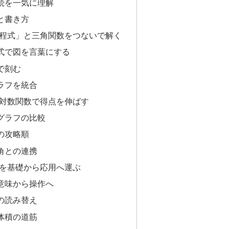
続を一気に理解
と書き方
方程式」と三角関数をつないで解く
式で図を言葉にする
で刻む
ラフを統合
・対数関数で得点を伸ばす
グラフの比較
の攻略順
角との連携
分を基礎から応用へ運ぶ
意味から操作へ
の読み替え
体積の道筋