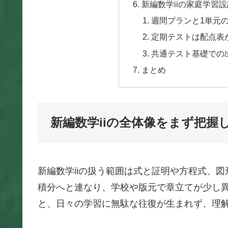
新編数学iiの家庭学習
週間プランと1単元
定期テストは配点表
共通テスト基礎での
まとめ
新編数学iiの全体像をまず把握
新編数学iiの扱う範囲は式と証明や方程式、
積分へと連なり、学校や版元で章立てが少し
と、日々の学習に無駄な往復が生まれず、理