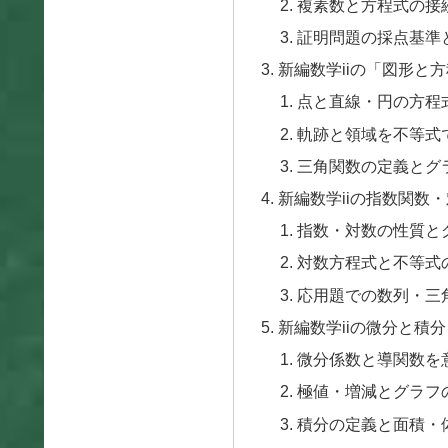
複素数と方程式の接
証明問題の採点基準
新編数学iiの「図形と
点と直線・円の方程
軌跡と領域を不等式
三角関数の定義とグ
新編数学iiの指数関数
指数・対数の性質と
対数方程式と不等式
応用題での数列・三
新編数学iiの微分と積
微分係数と導関数を
極値・増減とグラフ
積分の定義と面積・