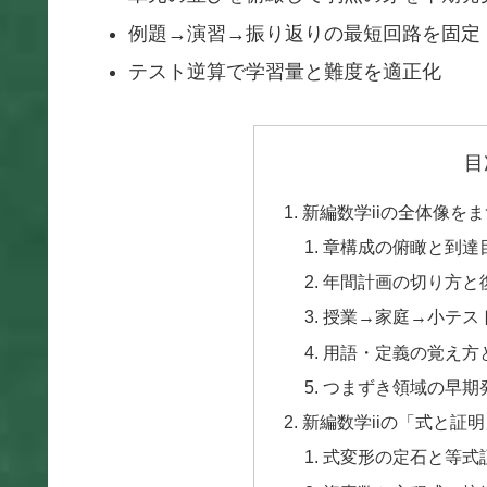
例題→演習→振り返りの最短回路を固定
テスト逆算で学習量と難度を適正化
目
新編数学iiの全体像を
章構成の俯瞰と到達
年間計画の切り方と
授業→家庭→小テス
用語・定義の覚え方
つまずき領域の早期
新編数学iiの「式と証
式変形の定石と等式