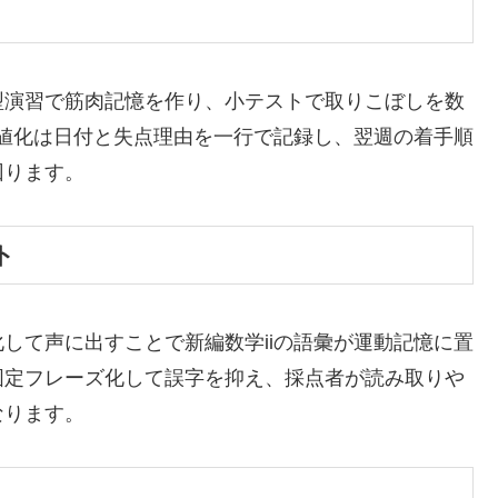
型演習で筋肉記憶を作り、小テストで取りこぼしを数
数値化は日付と失点理由を一行で記録し、翌週の着手順
回ります。
ト
して声に出すことで新編数学iiの語彙が運動記憶に置
固定フレーズ化して誤字を抑え、採点者が読み取りや
なります。