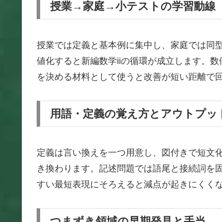
授業→家庭→小テストの学習動線
授業では定義と基本例に集中し、家庭では同
値化すると新編数学iiの循環が成立します。
を決める材料として使うと改善が短い距離で
用語・定義の覚え方とアウトプッ
定義は言い換えを一つ用意し、図付きで短文化
き換わります。記述問題では語尾と接続詞を
すい最短表現にそろえると減点が起きにくく
つまずき領域の早期発見と手当